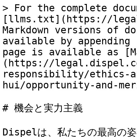
> For the complete docu
[llms.txt](https://lega
Markdown versions of do
available by appending 
page is available as [M
(https://legal.dispel.c
responsibility/ethics-a
hui/opportunity-and-mer
# 機会と実力主義

Dispelは、私たちの最高