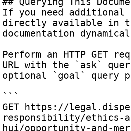
## Querying This Docume
If you need additional 
directly available in t
documentation dynamical
Perform an HTTP GET req
URL with the `ask` quer
optional `goal` query p
```

GET https://legal.dispe
responsibility/ethics-a
hui/opportunity-and-mer