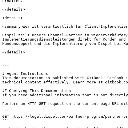
erhalten.

</details>

<details>

<summary>Wer ist verantwortlich für Client-Implementier
Dispel teilt unsere Channel-Partner in Wiederverkäufer/
Implementierungsdienstleistungen direkt für Kunden und 
Kundensupport und die Implementierung von Dispel bei Ku
</details>

---

# Agent Instructions

This documentation is published with GitBook. GitBook i
technical content effectively. Learn more at gitbook.co
## Querying This Documentation

If you need additional information that is not directly
Perform an HTTP GET request on the current page URL wit
```

GET https://legal.dispel.com/partner-program/partner-pr
```
