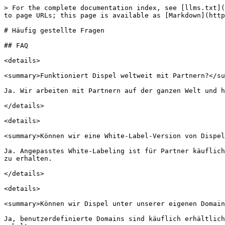
> For the complete documentation index, see [llms.txt](
to page URLs; this page is available as [Markdown](http
# Häufig gestellte Fragen

## FAQ

<details>

<summary>Funktioniert Dispel weltweit mit Partnern?</su
Ja. Wir arbeiten mit Partnern auf der ganzen Welt und h
</details>

<details>

<summary>Können wir eine White-Label-Version von Dispel
Ja. Angepasstes White-Labeling ist für Partner käuflich
zu erhalten.

</details>

<details>

<summary>Können wir Dispel unter unserer eigenen Domain
Ja, benutzerdefinierte Domains sind käuflich erhältlich